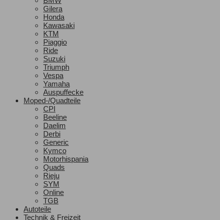
BMW
Gilera
Honda
Kawasaki
KTM
Piaggio
Ride
Suzuki
Triumph
Vespa
Yamaha
Auspuffecke
Moped-/Quadteile
CPI
Beeline
Daelim
Derbi
Generic
Kymco
Motorhispania
Quads
Rieju
SYM
Online
TGB
Autoteile
Technik & Freizeit