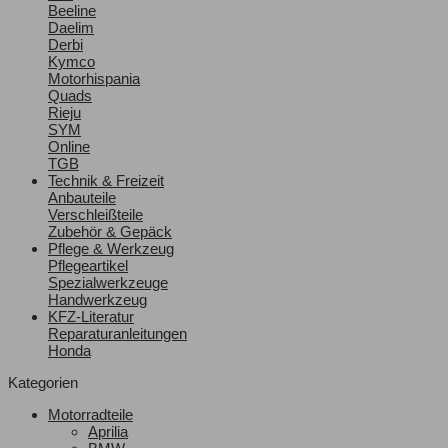
Beeline
Daelim
Derbi
Kymco
Motorhispania
Quads
Rieju
SYM
Online
TGB
Technik & Freizeit
Anbauteile
Verschleißteile
Zubehör & Gepäck
Pflege & Werkzeug
Pflegeartikel
Spezialwerkzeuge
Handwerkzeug
KFZ-Literatur
Reparaturanleitungen
Honda
Kategorien
Motorradteile
Aprilia