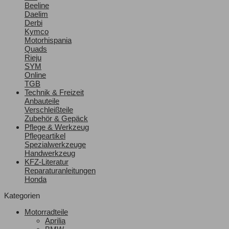
Beeline
Daelim
Derbi
Kymco
Motorhispania
Quads
Rieju
SYM
Online
TGB
Technik & Freizeit
Anbauteile
Verschleißteile
Zubehör & Gepäck
Pflege & Werkzeug
Pflegeartikel
Spezialwerkzeuge
Handwerkzeug
KFZ-Literatur
Reparaturanleitungen
Honda
Kategorien
Motorradteile
Aprilia