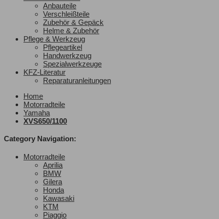
Anbauteile
Verschleißteile
Zubehör & Gepäck
Helme & Zubehör
Pflege & Werkzeug
Pflegeartikel
Handwerkzeug
Spezialwerkzeuge
KFZ-Literatur
Reparaturanleitungen
Home
Motorradteile
Yamaha
XVS650/1100
Category Navigation:
Motorradteile
Aprilia
BMW
Gilera
Honda
Kawasaki
KTM
Piaggio