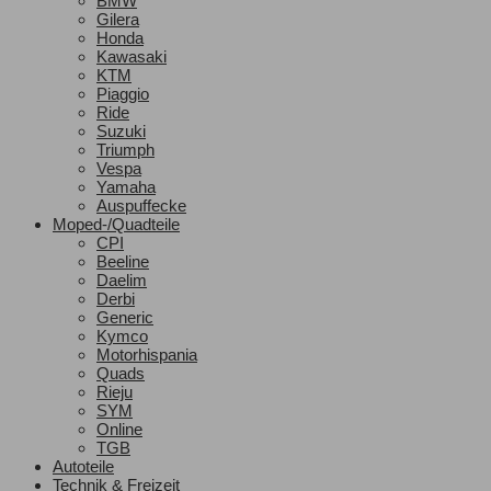
BMW
Gilera
Honda
Kawasaki
KTM
Piaggio
Ride
Suzuki
Triumph
Vespa
Yamaha
Auspuffecke
Moped-/Quadteile
CPI
Beeline
Daelim
Derbi
Generic
Kymco
Motorhispania
Quads
Rieju
SYM
Online
TGB
Autoteile
Technik & Freizeit