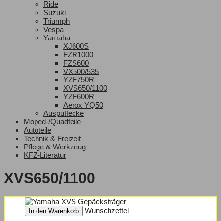
Ride
Suzuki
Triumph
Vespa
Yamaha
XJ600S
FZR1000
FZS600
VX500/535
YZF750R
XVS650/1100
YZF600R
Aerox YQ50
Auspuffecke
Moped-/Quadteile
Autoteile
Technik & Freizeit
Pflege & Werkzeug
KFZ-Literatur
XVS650/1100
Wunschzettel
In den Warenkorb