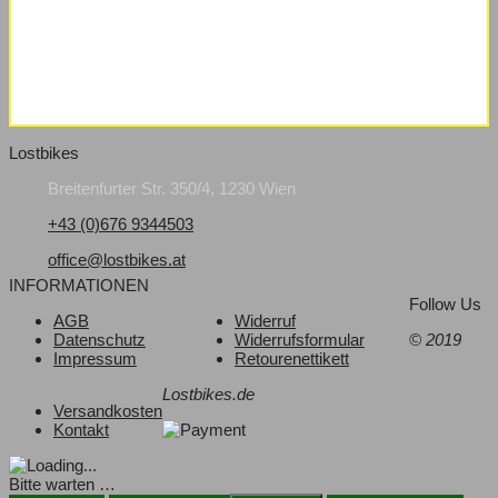
Lostbikes
Breitenfurter Str. 350/4, 1230 Wien
+43 (0)676 9344503
office@lostbikes.at
INFORMATIONEN
Follow Us
AGB
Widerruf
Datenschutz
Widerrufsformular
© 2019
Impressum
Retourenettikett
Lostbikes.de
Versandkosten
Kontakt
Bitte warten …