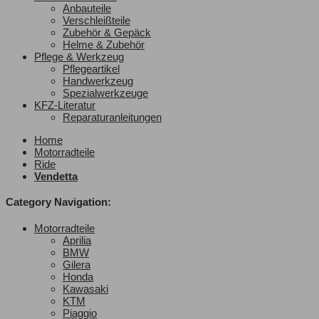
Anbauteile
Verschleißteile
Zubehör & Gepäck
Helme & Zubehör
Pflege & Werkzeug
Pflegeartikel
Handwerkzeug
Spezialwerkzeuge
KFZ-Literatur
Reparaturanleitungen
Home
Motorradteile
Ride
Vendetta
Category Navigation:
Motorradteile
Aprilia
BMW
Gilera
Honda
Kawasaki
KTM
Piaggio