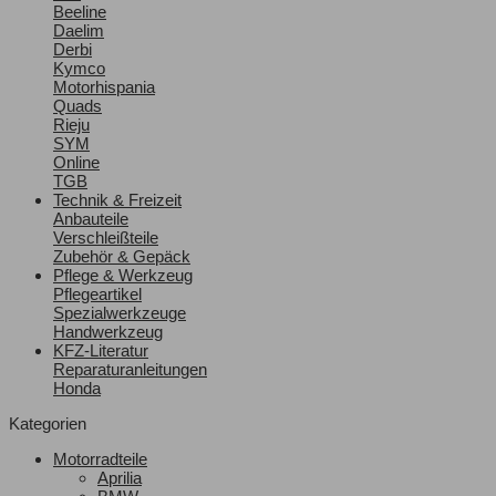
Beeline
Daelim
Derbi
Kymco
Motorhispania
Quads
Rieju
SYM
Online
TGB
Technik & Freizeit
Anbauteile
Verschleißteile
Zubehör & Gepäck
Pflege & Werkzeug
Pflegeartikel
Spezialwerkzeuge
Handwerkzeug
KFZ-Literatur
Reparaturanleitungen
Honda
Kategorien
Motorradteile
Aprilia