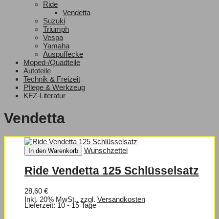
Ride
Vendetta
Suzuki
Triumph
Vespa
Yamaha
Auspuffecke
Moped-/Quadteile
Autoteile
Technik & Freizeit
Pflege & Werkzeug
KFZ-Literatur
Vendetta
Wunschzettel
In den Warenkorb
Ride Vendetta 125 Schlüsselsatz
28,60 €
Inkl. 20% MwSt.
,
zzgl.
Versandkosten
Lieferzeit: 10 - 15 Tage