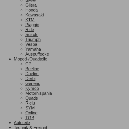
BMW
Gilera
Honda
Kawasaki
KTM
Piaggio
Ride
Suzuki
Triumph
Vespa
Yamaha
Auspuffecke
Moped-/Quadteile
CPI
Beeline
Daelim
Derbi
Generic
Kymco
Motorhispania
Quads
Rieju
SYM
Online
TGB
Autoteile
Technik & Freizeit