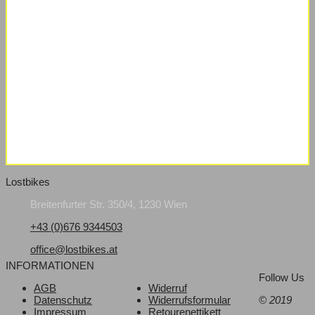
Lostbikes
Breitenfurter Str. 350/4, 1230 Wien
+43 (0)676 9344503
office@lostbikes.at
INFORMATIONEN
Follow Us
AGB
Widerruf
Datenschutz
Widerrufsformular
© 2019
Impressum
Retourenettikett