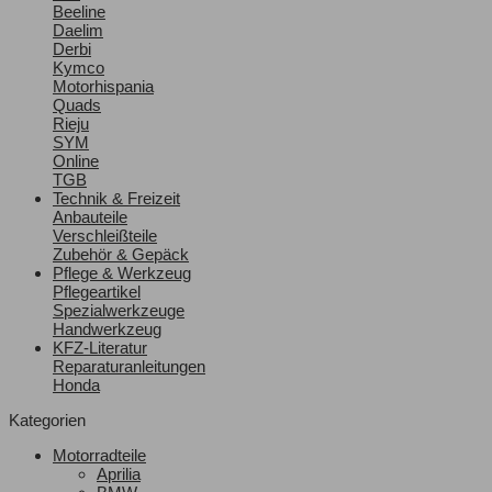
Beeline
Daelim
Derbi
Kymco
Motorhispania
Quads
Rieju
SYM
Online
TGB
Technik & Freizeit
Anbauteile
Verschleißteile
Zubehör & Gepäck
Pflege & Werkzeug
Pflegeartikel
Spezialwerkzeuge
Handwerkzeug
KFZ-Literatur
Reparaturanleitungen
Honda
Kategorien
Motorradteile
Aprilia