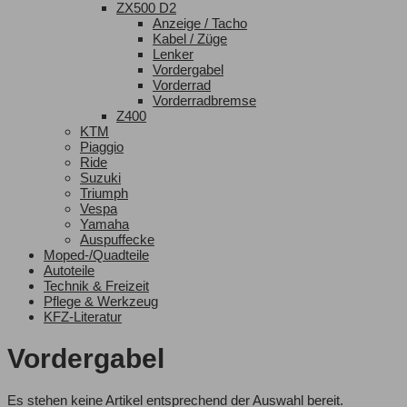
ZX500 D2
Anzeige / Tacho
Kabel / Züge
Lenker
Vordergabel
Vorderrad
Vorderradbremse
Z400
KTM
Piaggio
Ride
Suzuki
Triumph
Vespa
Yamaha
Auspuffecke
Moped-/Quadteile
Autoteile
Technik & Freizeit
Pflege & Werkzeug
KFZ-Literatur
Vordergabel
Es stehen keine Artikel entsprechend der Auswahl bereit.