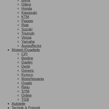
BMW
Gilera
Honda
Kawasaki
KTM
Piaggio
Ride
Suzuki
Triumph
Vespa
Yamaha
Auspuffecke
Moped-/Quadteile
CPI
Beeline
Daelim
Derbi
Generic
Kymco
Motorhispania
Quads
Rieju
SYM
Online
TGB
Autoteile
Technik & Freizeit