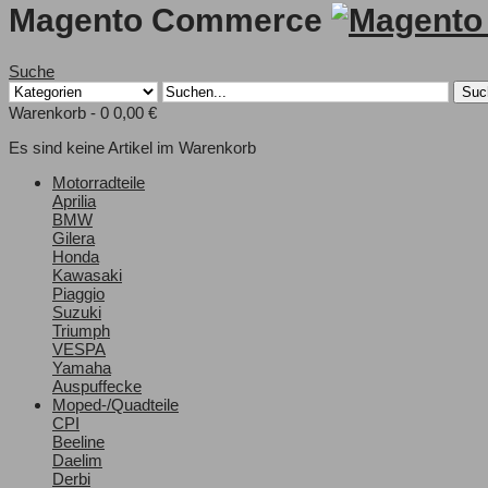
Magento Commerce
Suche
Suc
Warenkorb -
0
0,00 €
Es sind keine Artikel im Warenkorb
Motorradteile
Aprilia
BMW
Gilera
Honda
Kawasaki
Piaggio
Suzuki
Triumph
VESPA
Yamaha
Auspuffecke
Moped-/Quadteile
CPI
Beeline
Daelim
Derbi