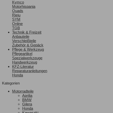
Kymco
Motorhispania
Quads
Rieju
SYM
Online
TGB
Technik & Freizeit
Anbauteile
Verschleißteile
Zubehör & Gepäck
Pflege & Werkzeug
Pflegeartikel
Spezialwerkzeuge
Handwerkzeug
KFZ-Literatur
Reparaturanleitungen
Honda
Kategorien
Motorradteile
Aprilia
BMW
Gilera
Honda
Kawasaki