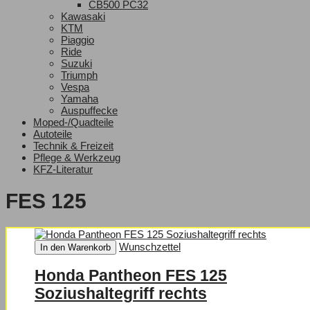
CB500 PC32
Kawasaki
KTM
Piaggio
Ride
Suzuki
Triumph
Vespa
Yamaha
Auspuffecke
Moped-/Quadteile
Autoteile
Technik & Freizeit
Pflege & Werkzeug
KFZ-Literatur
FES 125
Wunschzettel
In den Warenkorb
Honda Pantheon FES 125
Soziushaltegriff rechts