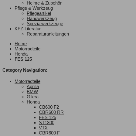
Helme & Zubehör
Pflege & Werkzeug
Pflegeartikel
Handwerkzeug
Spezialwerkzeuge
KFZ-Literatur
Reparaturanleitungen
Home
Motorradteile
Honda
FES 125
Category Navigation:
Motorradteile
Aprilia
BMW
Gilera
Honda
CB600 F2
CBR600 RR
FES 125
ST1300
VTX
CBR600 F