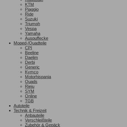
KTM
Piaggio
Ride
Suzuki
Triumph
Vespa
Yamaha
Auspuffecke
Moped-/Quadteile
CPI
Beeline
Daelim
Derbi
Generic
Kymco
Motorhispania
Quads
Rieju
SYM
Online
TGB
Autoteile
Technik & Freizeit
Anbauteile
Verschleißteile
Zubehör & Gepäck